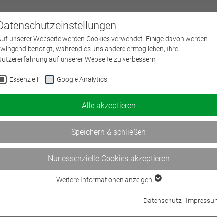
Datenschutzeinstellungen
Über uns
L
Auf unserer Webseite werden Cookies verwendet. Einige davon werden
zwingend benötigt, während es uns andere ermöglichen, Ihre
Nutzererfahrung auf unserer Webseite zu verbessern.
Essenziell
Google Analytics
Alle akzeptieren
Speichern & schließen
Nur essenzielle Cookies akzeptieren
Weitere Informationen anzeigen
Essenziell
Essenzielle Cookies werden für grundlegende Funktionen der Webseite
Datenschutz
|
Impressu
benötigt. Dadurch ist gewährleistet, dass die Webseite einwandfrei