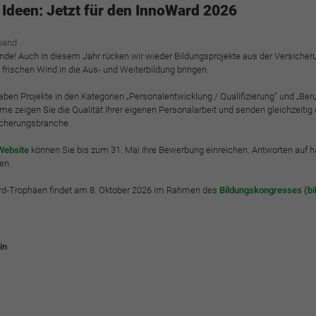
funktioniert.
e Ideen: Jetzt für den InnoWard 2026
Cookie-Informationen anzeigen
Name
cookie_optin
band
nde! Auch in diesem Jahr rücken wir wieder Bildungsprojekte aus der Versicheru
Anbieter
BWV Nordbayern-Thüringen
Google Analytics
rischen Wind in die Aus- und Weiterbildung bringen.
Laufzeit
1 Jahr
en Projekte in den Kategorien „Personalentwicklung / Qualifizierung“ und „Beruf
Cookie-Informationen anzeigen
Name
_ga
me zeigen Sie die Qualität Ihrer eigenen Personalarbeit und senden gleichzeitig e
icherungsbranche.
Dieses Cookie wird verwendet, um Ihre Cookie-
Anbieter
Google Analytics
Zweck
Einstellungen für diese Website zu speichern.
Website
können Sie bis zum 31. Mai Ihre Bewerbung einreichen. Antworten auf hä
en.
Laufzeit
2 Jahre
Ward-Trophäen findet am 8. Oktober 2026 im Rahmen des
Bildungskongresses (bi
Name
SgCookieOptin.lastPreferences
Registriert eine eindeutige ID, die verwendet wird,
Zweck
um statistische Daten dazu, wie der Besucher die
Anbieter
BWV Nordbayern-Thüringen
Website nutzt, zu generieren.
in
Laufzeit
1 Jahr
r
Name
_ga_#
Dieser Wert speichert Ihre Consent-Einstellungen.
Unter anderem eine zufällig generierte ID, für die
Anbieter
Google Analytics