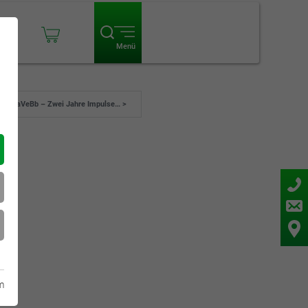
ogin
Menü
NaVeBb – Zwei Jahre Impulse… >
m