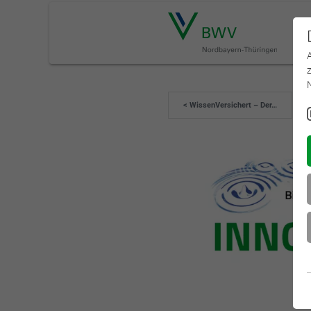
< WissenVersichert – Der…