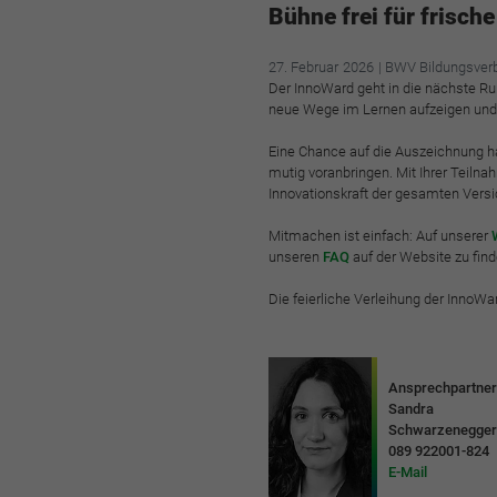
Bühne frei für frisch
27.
Februar
2026
| BWV Bildungsver
Der InnoWard geht in die nächste Ru
neue Wege im Lernen aufzeigen und f
Eine Chance auf die Auszeichnung hab
mutig voranbringen. Mit Ihrer Teilnah
Innovationskraft der gesamten Vers
Mitmachen ist einfach: Auf unserer
unseren
FAQ
auf der Website zu find
Die feierliche Verleihung der Inno
Ansprechpartner
Sandra
Schwarzenegge
089 922001-824
E-Mail