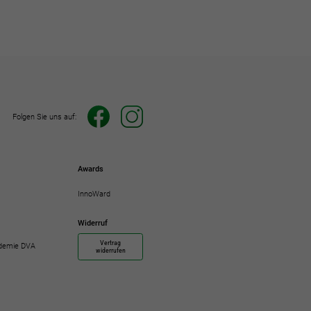
Folgen Sie uns auf:
Awards
InnoWard
Widerruf
Vertrag
demie DVA
widerrufen