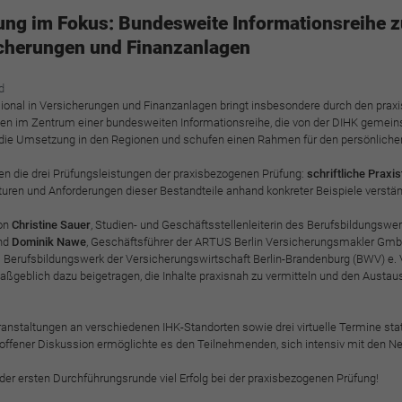
funktioniert.
ng im Fokus: Bundesweite Informationsreihe 
Cookie-Informationen anzeigen
Name
cookie_optin
icherungen und Finanzanlagen
Anbieter
BWV Nordbayern-Thüringen
Google Analytics
d
ional in Versicherungen und Finanzanlagen bringt insbesondere durch den prax
Laufzeit
1 Jahr
den im Zentrum einer bundesweiten Informationsreihe, die von der DIHK gemei
Cookie-Informationen anzeigen
Name
_ga
i die Umsetzung in den Regionen und schufen einen Rahmen für den persönlich
Dieses Cookie wird verwendet, um Ihre Cookie-
Anbieter
Google Analytics
Zweck
n die drei Prüfungsleistungen der praxisbezogenen Prüfung:
schriftliche Praxi
Einstellungen für diese Website zu speichern.
rukturen und Anforderungen dieser Bestandteile anhand konkreter Beispiele verst
Laufzeit
2 Jahre
von
Christine Sauer
, Studien- und Geschäftsstellenleiterin des Berufsbildungswe
und
Dominik Nawe
, Geschäftsführer der ARTUS Berlin Versicherungsmakler Gmb
Name
SgCookieOptin.lastPreferences
Registriert eine eindeutige ID, die verwendet wird,
 Berufsbildungswerk der Versicherungswirtschaft Berlin-Brandenburg (BWV) e. 
Zweck
um statistische Daten dazu, wie der Besucher die
aßgeblich dazu beigetragen, die Inhalte praxisnah zu vermitteln und den Austau
Anbieter
BWV Nordbayern-Thüringen
Website nutzt, zu generieren.
Laufzeit
1 Jahr
nstaltungen an verschiedenen IHK-Standorten sowie drei virtuelle Termine sta
 offener Diskussion ermöglichte es den Teilnehmenden, sich intensiv mit den 
Name
_ga_#
Dieser Wert speichert Ihre Consent-Einstellungen.
r ersten Durchführungsrunde viel Erfolg bei der praxisbezogenen Prüfung!
Unter anderem eine zufällig generierte ID, für die
Anbieter
Google Analytics