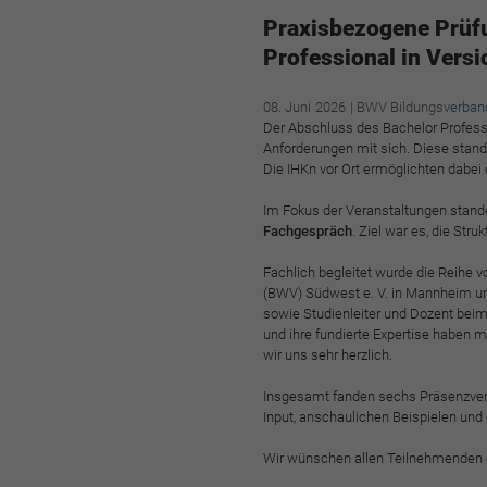
Praxisbezogene Prüfu
Professional in Vers
08.
Juni
2026
| BWV Bildungsverban
Der Abschluss des Bachelor Profess
Anforderungen mit sich. Diese stan
Die IHKn vor Ort ermöglichten dabe
Im Fokus der Veranstaltungen stande
Fachgespräch
. Ziel war es, die St
Fachlich begleitet wurde die Reihe 
(BWV) Südwest e. V. in Mannheim 
sowie Studienleiter und Dozent beim
und ihre fundierte Expertise haben m
wir uns sehr herzlich.
Insgesamt fanden sechs Präsenzvera
Input, anschaulichen Beispielen und
Wir wünschen allen Teilnehmenden de