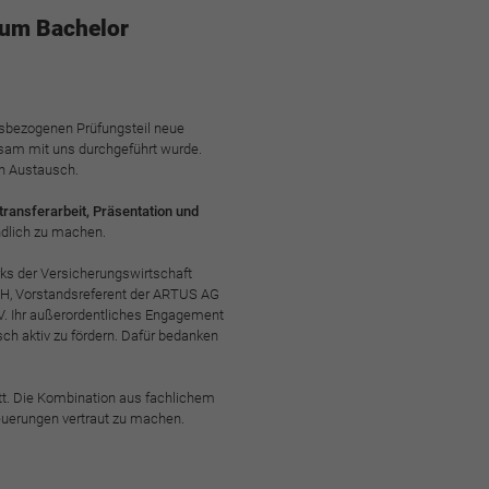
zum Bachelor
isbezogenen Prüfungsteil neue
nsam mit uns durchgeführt wurde.
en Austausch.
stransferarbeit, Präsentation und
ändlich zu machen.
rks der Versicherungswirtschaft
H, Vorstandsreferent der ARTUS AG
V. Ihr außerordentliches Engagement
sch aktiv zu fördern. Dafür bedanken
tt. Die Kombination aus fachlichem
Neuerungen vertraut zu machen.