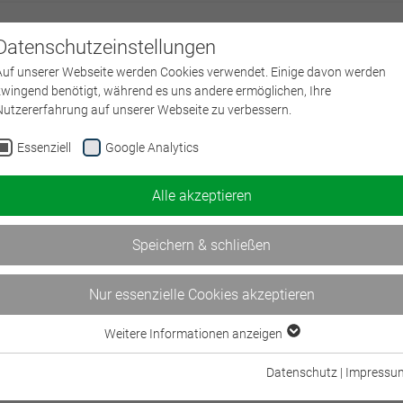
Datenschutzeinstellungen
Über uns
L
Auf unserer Webseite werden Cookies verwendet. Einige davon werden
zwingend benötigt, während es uns andere ermöglichen, Ihre
Nutzererfahrung auf unserer Webseite zu verbessern.
Essenziell
Google Analytics
Alle akzeptieren
Speichern & schließen
Nur essenzielle Cookies akzeptieren
Weitere Informationen anzeigen
Essenziell
Essenzielle Cookies werden für grundlegende Funktionen der Webseite
Datenschutz
|
Impressu
benötigt. Dadurch ist gewährleistet, dass die Webseite einwandfrei