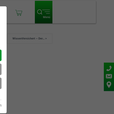
ogin
Menü
WissenVersichert – Der… >
m